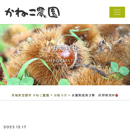
茨城県笠間市 か
お知らせ
INFORMATION
茨城県笠間市 かねこ農園
>
お知らせ
>
氷蔵熟成焼き栗 好評発売中
2025.12.17