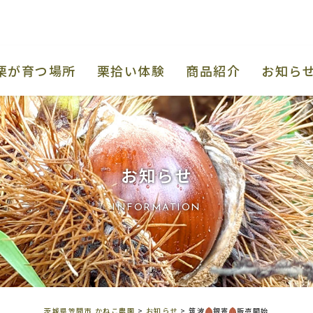
間市 かねこ農園
栗が育つ場所
栗拾い体験
商品紹介
お知ら
お知らせ
INFORMATION
茨城県笠間市 かねこ農園
>
お知らせ
>
筑波
銀寄
販売開始